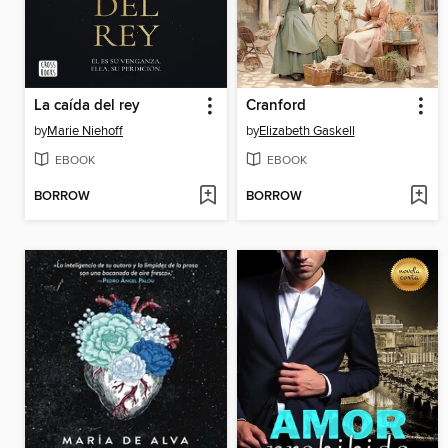
La caída del rey
Cranford
by
Marie Niehoff
by
Elizabeth Gaskell
EBOOK
EBOOK
BORROW
BORROW