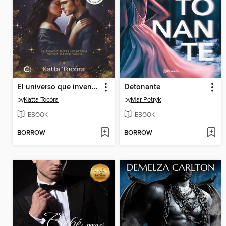
El universo que inventamos
Detonante
by
Katta Tocóra
by
Mar Petryk
EBOOK
EBOOK
BORROW
BORROW