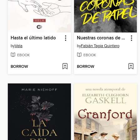
Hasta el último latido
Nuestras coronas de papel
by
Vela
by
Fabián Tapia Quintero
EBOOK
EBOOK
BORROW
BORROW