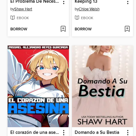
El Problema De Necesitarla
Keeping 13
by
Shaw Hart
by
Chloe Walsh
EBOOK
EBOOK
BORROW
BORROW
El corazón de una asesina
Domando a Su Bestia