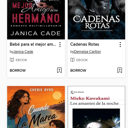
Bebé para el mejor amigo de mi hermano
Cadenas Rotas
by
Janica Cade
by
Demelza Carlton
EBOOK
EBOOK
BORROW
BORROW