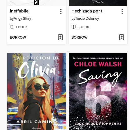
Ineffabile
Hechizada por ti
by
Angy Skay
by
Tracie Delaney
EBOOK
EBOOK
BORROW
BORROW