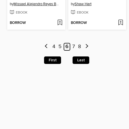
by
Missael Alejandro Reyes Burciaga
by
Shaw Hart
EBOOK
EBOOK
BORROW
BORROW
4
5
6
7
8
First
Last