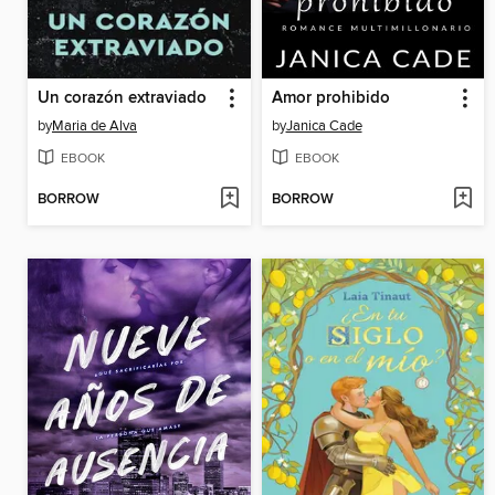
Un corazón extraviado
Amor prohibido
by
Maria de Alva
by
Janica Cade
EBOOK
EBOOK
BORROW
BORROW