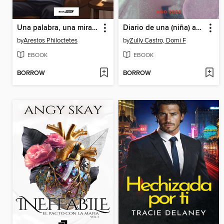
Una palabra, una mirada pueden cambiar una vida
Diario de una (niña) amante.
by
Arestos Philoctetes
by
Zully Castro, Domi F
EBOOK
EBOOK
BORROW
BORROW