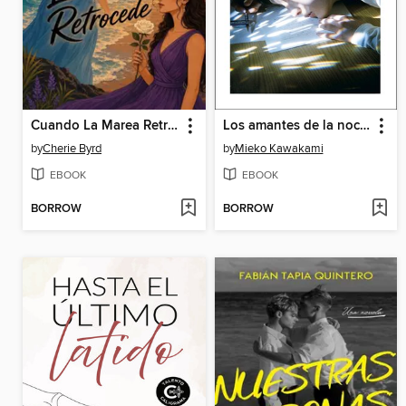
Cuando La Marea Retrocede
Los amantes de la noche
by
Cherie Byrd
by
Mieko Kawakami
EBOOK
EBOOK
BORROW
BORROW