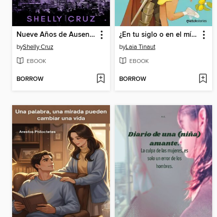
Nueve Años de Ausencia
¿En tu siglo o en el mío?
by
Shelly Cruz
by
Laia Tinaut
EBOOK
EBOOK
BORROW
BORROW